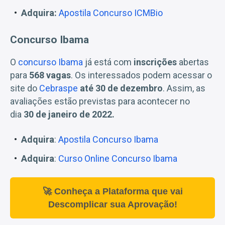
Adquira:
Apostila Concurso ICMBio
Concurso Ibama
O
concurso Ibama
já está com
inscrições
abertas
para
568 vagas
. Os interessados podem acessar o
site do
Cebraspe
até 30 de dezembro
. Assim, as
avaliações estão previstas para acontecer no
dia
30 de janeiro de 2022.
Adquira
:
Apostila Concurso Ibama
Adquira
:
Curso Online Concurso Ibama
🚀 Conheça a Plataforma que vai
Descomplicar sua Aprovação!