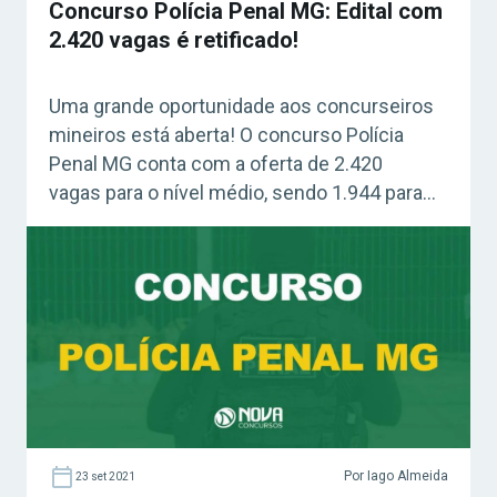
Concurso Polícia Penal MG: Edital com
2.420 vagas é retificado!
Uma grande oportunidade aos concurseiros
mineiros está aberta! O concurso Polícia
Penal MG conta com a oferta de 2.420
vagas para o nível médio, sendo 1.944 para
homens e 476 para mulheres. E o edital
passou por retificações nesta semana!
Concurso Polícia Penal MG: edital passa por
retificação O edital do concurso Polícia Penal
de Minas Gerais passou […]
Por Iago Almeida
23 set 2021