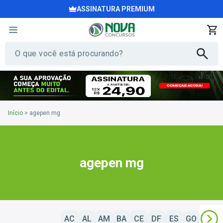
ASSINATURA PREMIUM
Início
>
agepen mg
agepen mg
AC
AL
AM
BA
CE
DF
ES
GO
MA