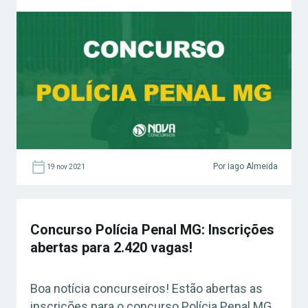
estão isentos da taxa de inscrição! As provas
acontecem dia 16 de janeiro de 2022.
Concurso Polícia Penal MG: inscrições
seguem abertas Não perca o prazo,
concurseiro! As inscrições para o concurso
da Polícia Penal de Minas Gerais se encerram
neste […]
Por Iago Almeida
19 nov 2021
Concurso Polícia Penal MG: Inscrições
abertas para 2.420 vagas!
Boa notícia concurseiros! Estão abertas as
inscrições para o concurso Polícia Penal MG