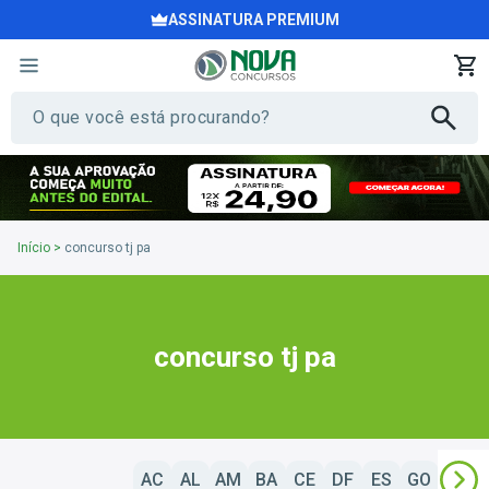
ASSINATURA PREMIUM
Início
>
concurso tj pa
concurso tj pa
AC
AL
AM
BA
CE
DF
ES
GO
MA