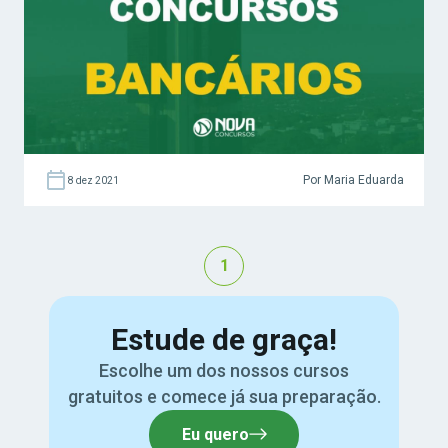
Antes de mais nada, vale dizer que as
oportunidades estarão espalhadas por todo o
Brasil, portanto se programe para […]
Por Maria Eduarda
8 dez 2021
1
Estude de graça!
Escolhe um dos nossos cursos
gratuitos e comece já sua preparação.
Eu quero