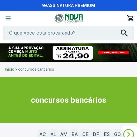
ASSINATURA PREMIUM
Início
>
concursos bancários
concursos bancários
AC
AL
AM
BA
CE
DF
ES
GO
MA