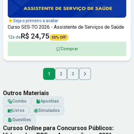
Seja o primeiro a avaliar
Curso SES-TO 2026 - Assistente de Serviços de Saúde
R$ 24,75
12x de
50% OFF
Comprar
1
2
3
Outros Materiais
Combo
Apostilas
Livros
Simulados
Questões
Cursos Online para Concursos Públicos: