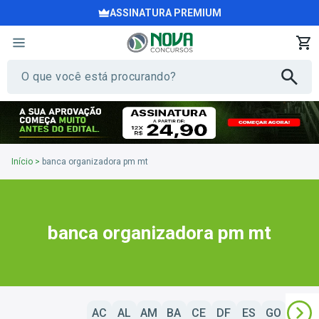
ASSINATURA PREMIUM
Início
>
banca organizadora pm mt
banca organizadora pm mt
AC
AL
AM
BA
CE
DF
ES
GO
MA