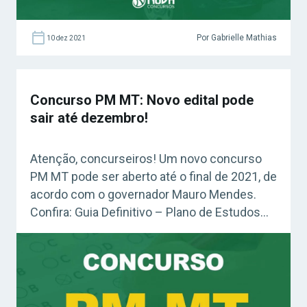
Por Gabrielle Mathias
10 dez 2021
Concurso PM MT: Novo edital pode
sair até dezembro!
Atenção, concurseiros! Um novo concurso
PM MT pode ser aberto até o final de 2021, de
acordo com o governador Mauro Mendes.
Confira: Guia Definitivo – Plano de Estudos
Passo a Passo (GRÁTIS) Por meio de suas
redes sociais, Mendes disse que “O edital
desse concurso deve ser divulgado até o
final do ano pela […]