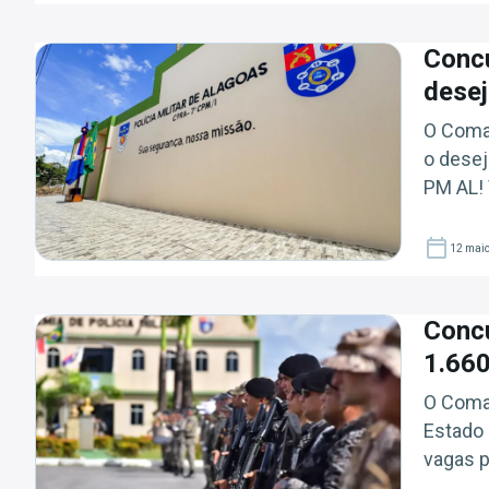
Concu
desej
O Coman
o desej
PM AL! 
pedido 
pelo Co
12 mai
Concu
1.66
O Coman
Estado 
vagas p
que a a