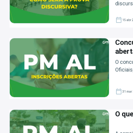
discurs
15 abr 
Conc
abert
O conc
Oficiai
31 mar
O qu