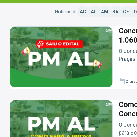
Notícias de
AC
AL
AM
BA
CE
D
Conc
1.060
O concu
Praças e
2 jun 2
Como 
Conc
O concu
para So