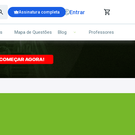
Entrar
Assinatura completa
is
Mapa de Questões
Professores
Blog
RRINHO DE COMPRAS
NS (00)
Ops!
Seu carrinho ainda está vazio.
Voltar para a loja