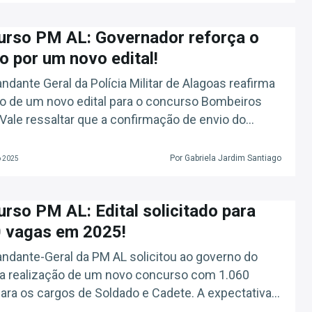
rso PM AL: Governador reforça o
o por um novo edital!
dante Geral da Polícia Militar de Alagoas reafirma
o de um novo edital para o concurso Bombeiros
Vale ressaltar que a confirmação de envio do
de autorização foi informada em janeiro de 2025,
ronel!
Por Gabriela Jardim Santiago
o 2025
rso PM AL: Edital solicitado para
0 vagas em 2025!
dante-Geral da PM AL solicitou ao governo do
a realização de um novo concurso com 1.060
ara os cargos de Soldado e Cadete. A expectativa é
utorização seja concedida ainda no primeiro