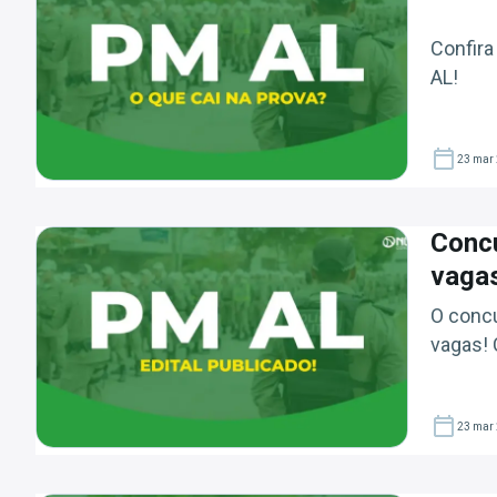
Confira
AL!
23 mar
Concu
vagas
O concu
vagas! 
23 mar