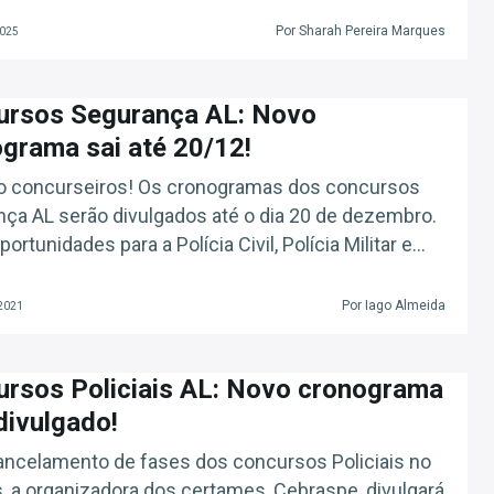
e de 2025. Fique atento às atualizações!
Por Sharah Pereira Marques
2025
ursos Segurança AL: Novo
grama sai até 20/12!
o concurseiros! Os cronogramas dos concursos
ça AL serão divulgados até o dia 20 de dezembro.
ortunidades para a Polícia Civil, Polícia Militar e
de Bombeiros. Expectativa é que os exames
 no primeiro bimestre de 2022. Confira: Guia
Por Iago Almeida
 2021
ivo Plano de Estudos (Grátis) Concursos Segurança
o serão as seleções? Estão cada vez […]
rsos Policiais AL: Novo cronograma
divulgado!
ncelamento de fases dos concursos Policiais no
, a organizadora dos certames, Cebraspe, divulgará