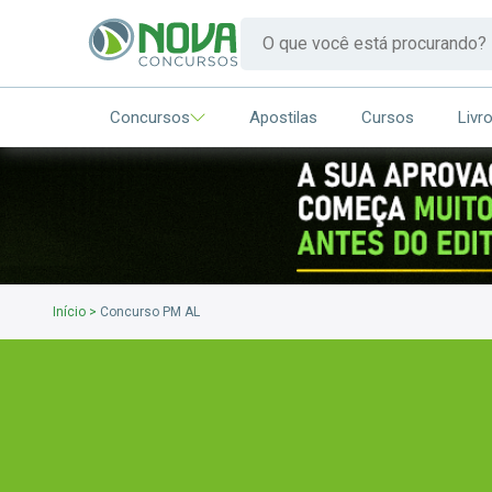
Concursos
Apostilas
Cursos
Livr
Início
>
Concurso PM AL