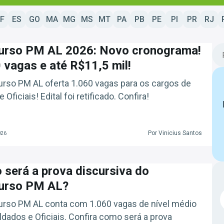
F
ES
GO
MA
MG
MS
MT
PA
PB
PE
PI
PR
RJ
urso PM AL 2026: Novo cronograma!
 vagas e até R$11,5 mil!
rso PM AL oferta 1.060 vagas para os cargos de
 Oficiais! Edital foi retificado. Confira!
Por Vinicius Santos
026
será a prova discursiva do
urso PM AL?
rso PM AL conta com 1.060 vagas de nível médio
ldados e Oficiais. Confira como será a prova