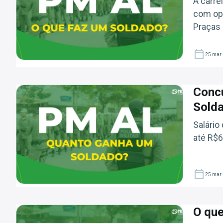
A carre
com opo
Praças 
25 mar
Conc
Sold
Salário
até R$6
25 mar
O que