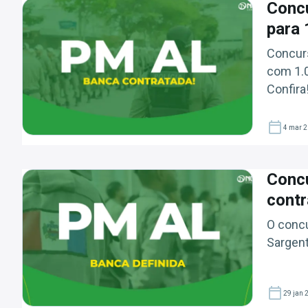
Conc
para 
Concurs
com 1.0
Confira
4 mar 
Conc
contr
O concu
Sargento
29 jan 