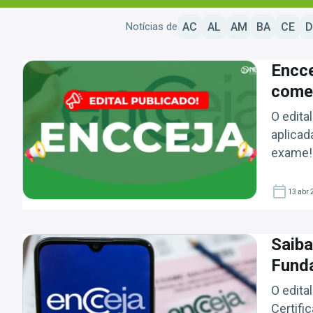
Notícias de
AC
AL
AM
BA
CE
D
Encce
come
O edita
aplicad
exame!
13 abr 
Saiba
Funda
O edita
Certifi