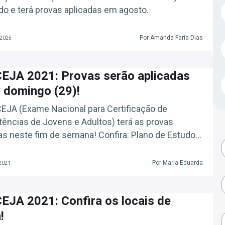
do e terá provas aplicadas em agosto.
Por Amanda Faria Dias
 2025
EJA 2021: Provas serão aplicadas
 domingo (29)!
JA (Exame Nacional para Certificação de
ncias de Jovens e Adultos) terá as provas
as neste fim de semana! Confira: Plano de Estudos
 Passo (Grátis) A Prova, que tem por objetivo
ionar o certificado para jovens que não concluíram
Por Maria Eduarda
 2021
dos, deveria ter acontecido em abril, mas foi adiada
ao aumento […]
JA 2021: Confira os locais de
!