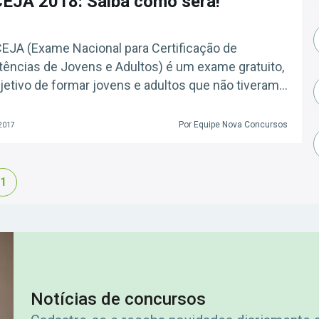
EJA 2018: Saiba como será!
JA (Exame Nacional para Certificação de
ncias de Jovens e Adultos) é um exame gratuito,
etivo de formar jovens e adultos que não tiveram
unidade de concluir o ensino fundamental ou o
médio, os alunos realizam a prova, que avalia as
Por Equipe Nova Concursos
 2017
ncias e as habilidades adquiridas no período em
s […]
1
Notícias de concursos