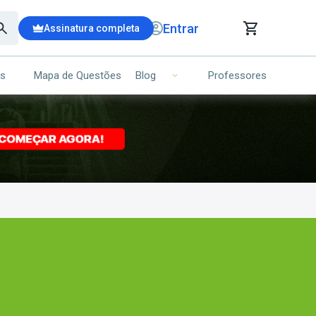
Entrar
Assinatura completa
is
Mapa de Questões
Professores
Blog
RRINHO DE COMPRAS
NS (00)
Ops!
Seu carrinho ainda está vazio.
Voltar para a loja