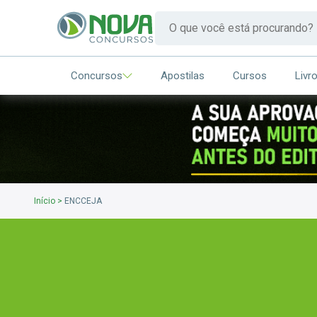
Concursos
Apostilas
Cursos
Livr
Início
>
ENCCEJA