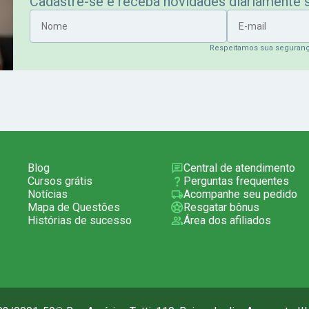
Cadastre-se e receba novidades diariamente
Nome
E-mail
Respeitamos sua seguran
Blog
Central de atendimento
Cursos grátis
Perguntas frequentes
Notícias
Acompanhe seu pedido
Mapa de Questões
Resgatar bônus
Histórias de sucesso
Área dos afiliados