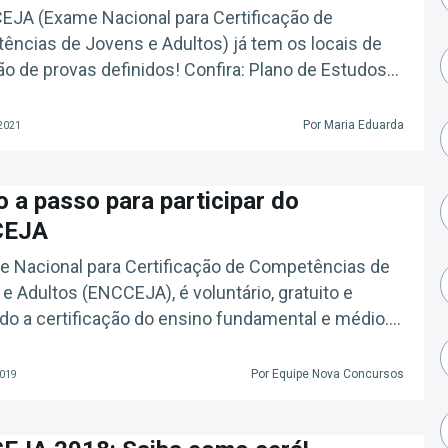
JA (Exame Nacional para Certificação de
ncias de Jovens e Adultos) já tem os locais de
ão de provas definidos! Confira: Plano de Estudos
 Passo (Grátis) A Prova, que tem por objetivo
ionar o certificado para jovens que não concluíram
Por Maria Eduarda
 2021
dos, deveria ter acontecido em abril, mas foi adiada
ao […]
 a passo para participar do
CEJA
 Nacional para Certificação de Competências de
e Adultos (ENCCEJA), é voluntário, gratuito e
do a certificação do ensino fundamental e médio.
tuto Nacional de Estudos e Pesquisas Educacionais
Teixeira (Inep) é o responsável pela elaboração das
Por Equipe Nova Concursos
2019
e pela gestão (aplicação e correção). O exame visa
 as pessoas que […]