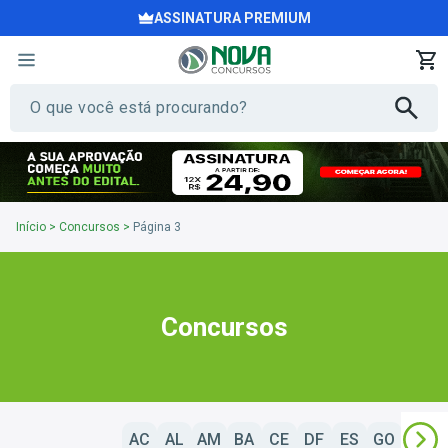
ASSINATURA PREMIUM
Início
>
Concursos
>
Página 3
Concursos
AC
AL
AM
BA
CE
DF
ES
GO
MA